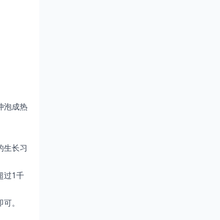
冲泡成热
的生长习
超过1千
即可。