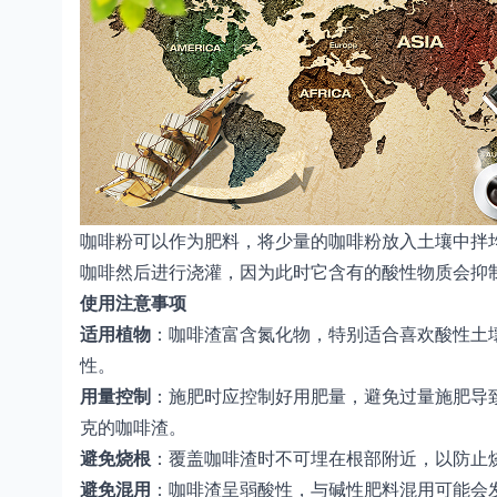
咖啡粉可以作为肥料，将少量的咖啡粉放入土壤中拌
咖啡然后进行浇灌，因为此时它含有的酸性物质会抑
使用注意事项
适用植物‌
：咖啡渣富含氮化物，特别适合喜欢酸性土
性。
用量控制‌
：施肥时应控制好用肥量，避免过量施肥导
克的咖啡渣。
避免烧根
‌：覆盖咖啡渣时不可埋在根部附近，以防
避免混用
‌：咖啡渣呈弱酸性，与碱性肥料混用可能会