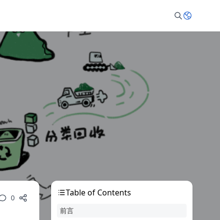
Table of Contents
0
前言