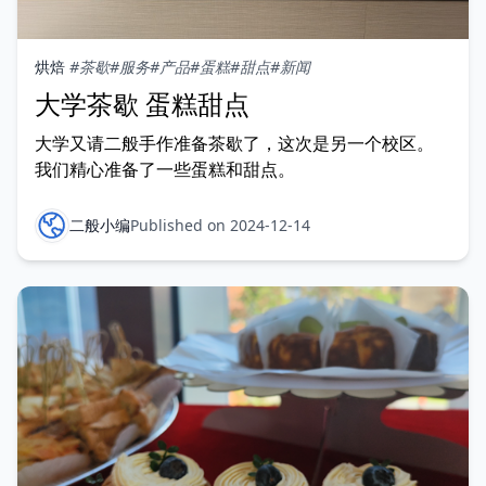
烘焙
#茶歇
#服务
#产品
#蛋糕
#甜点
#新闻
大学茶歇 蛋糕甜点
大学又请二般手作准备茶歇了，这次是另一个校区。
我们精心准备了一些蛋糕和甜点。
二般小编
Published on 2024-12-14