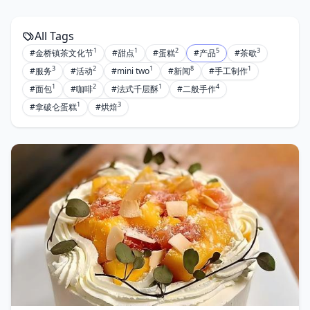
All Tags
1
1
2
5
3
#金桥镇茶文化节
#甜点
#蛋糕
#产品
#茶歇
3
2
1
8
1
#服务
#活动
#mini two
#新闻
#手工制作
1
2
1
4
#面包
#咖啡
#法式千层酥
#二般手作
1
3
#拿破仑蛋糕
#烘焙