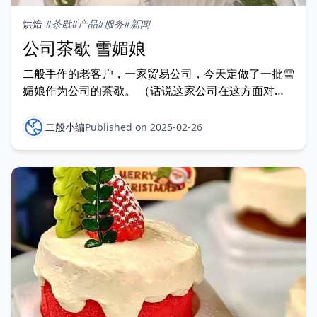
烘焙
#茶歇
#产品
#服务
#新闻
公司茶歇 雪媚娘
二般手作的老客户，一家贸易公司，今天定做了一批雪
媚娘作为公司的茶歇。 （话说这家公司在这方面对员
工的人文关怀还是蛮好的）
二般小编
Published on 2025-02-26