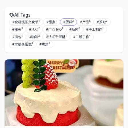
All Tags
1
1
2
5
3
#金桥镇茶文化节
#甜点
#蛋糕
#产品
#茶歇
3
2
1
8
1
#服务
#活动
#mini two
#新闻
#手工制作
1
2
1
4
#面包
#咖啡
#法式千层酥
#二般手作
1
3
#拿破仑蛋糕
#烘焙